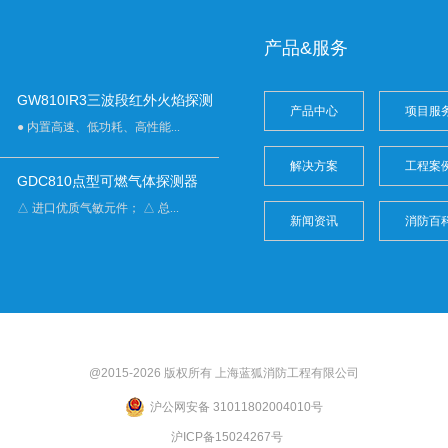
产品&服务
GW810IR3三波段红外火焰探测
产品中心
项目服
● 内置高速、低功耗、高性能...
解决方案
工程案
GDC810点型可燃气体探测器
△ 进口优质气敏元件； △ 总...
新闻资讯
消防百
@2015-2026 版权所有 上海
蓝狐
消防工程有限公司
沪公网安备 31011802004010号
沪ICP备15024267号