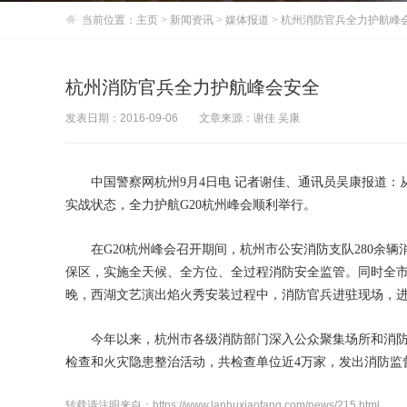
当前位置：
主页
>
新闻资讯
>
媒体报道
> 杭州消防官兵全力护航峰
杭州消防官兵全力护航峰会安全
发表日期：2016-09-06
文章来源：谢佳 吴康
中国警察网杭州9月4日电 记者谢佳、通讯员吴康报道：从8
实战状态，全力护航G20杭州峰会顺利举行。
在G20杭州峰会召开期间，杭州市公安消防支队280余辆消
保区，实施全天候、全方位、全过程消防安全监管。同时全市7
晚，西湖文艺演出焰火秀安装过程中，消防官兵进驻现场，
今年以来，杭州市各级消防部门深入公众聚集场所和消防
检查和火灾隐患整治活动，共检查单位近4万家，发出消防监督
转载请注明来自：https://www.lanhuxiaofang.com/news/215.html