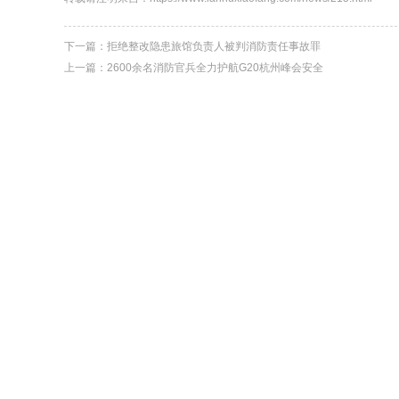
下一篇：
拒绝整改隐患旅馆负责人被判消防责任事故罪
上一篇：
2600余名消防官兵全力护航G20杭州峰会安全