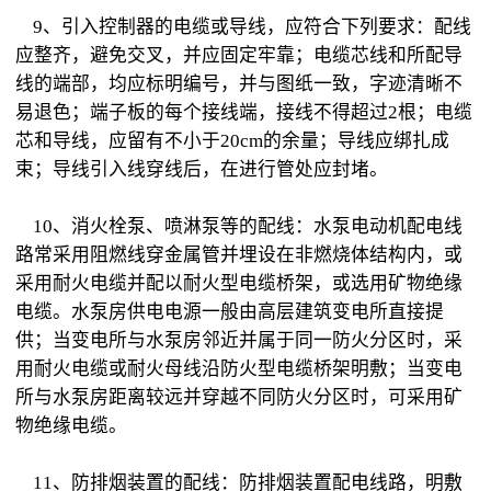
9、引入控制器的电缆或导线，应符合下列要求：配线
应整齐，避免交叉，并应固定牢靠；电缆芯线和所配导
线的端部，均应标明编号，并与图纸一致，字迹清晰不
易退色；端子板的每个接线端，接线不得超过2根；电缆
芯和导线，应留有不小于20cm的余量；导线应绑扎成
束；导线引入线穿线后，在进行管处应封堵。
10、消火栓泵、喷淋泵等的配线：水泵电动机配电线
路常采用阻燃线穿金属管并埋设在非燃烧体结构内，或
采用耐火电缆并配以耐火型电缆桥架，或选用矿物绝缘
电缆。水泵房供电电源一般由高层建筑变电所直接提
供；当变电所与水泵房邻近并属于同一防火分区时，采
用耐火电缆或耐火母线沿防火型电缆桥架明敷；当变电
所与水泵房距离较远并穿越不同防火分区时，可采用矿
物绝缘电缆。
11、防排烟装置的配线：防排烟装置配电线路，明敷