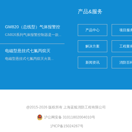
产品&服务
GM820（总线型）气体报警控
产品中心
项目服
GM820系列气体报警控制器是一款...
解决方案
工程案
电磁型悬挂式七氟丙烷灭
电磁型悬挂式七氟丙烷灭火装...
新闻资讯
消防百
@2015-2026 版权所有 上海
蓝狐
消防工程有限公司
沪公网安备 31011802004010号
沪ICP备15024267号