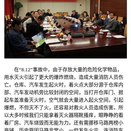
在“8.12”事故中，由于存放大量的危险化学物品，
用水灭火引起了更大的爆炸燃烧，造成大量消防人员伤
亡。仓库、汽车发生起火时，着火点大部分源于仓库内
部、汽车发动机旁比较封闭的空间，当打开仓库门、掀
起车盖准备灭火时，空气就会大量进入起火空间，引起
爆燃，不但灭不了火，还容易对救火人员造成伤害。所
以大多时候我们只能拿着灭火器隔靴搔痒，眼睁睁的看
着厂房、汽车烧毁而无能为力。还有需挪移马路两榜小
商铺，历史原因马路非常小，一但发生火灾，连消防车