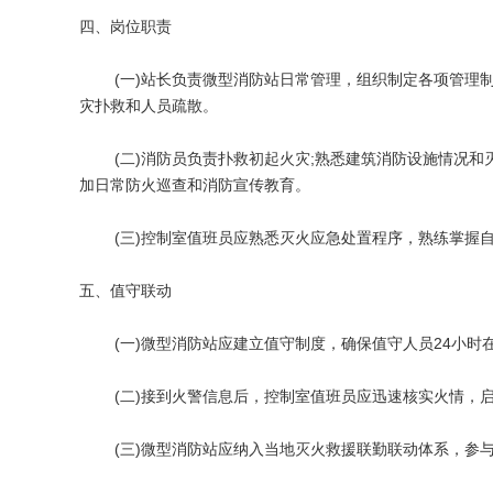
四、岗位职责
(一)站长负责微型消防站日常管理，组织制定各项管理制
灾扑救和人员疏散。
(二)消防员负责扑救初起火灾;熟悉建筑消防设施情况和灭
加日常防火巡查和消防宣传教育。
(三)控制室值班员应熟悉灭火应急处置程序，熟练掌握自
五、值守联动
(一)微型消防站应建立值守制度，确保值守人员24小时
(二)接到火警信息后，控制室值班员应迅速核实火情，启动
(三)微型消防站应纳入当地灭火救援联勤联动体系，参与