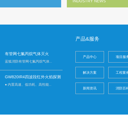
INDUSTRY NEWS
产品&服务
有管网七氟丙烷气体灭火
产品中心
项目服
蓝狐消防有管网七氟丙烷气体...
解决方案
工程案
GW820IR4四波段红外火焰探测
● 内置高速、低功耗、高性能...
新闻资讯
消防百