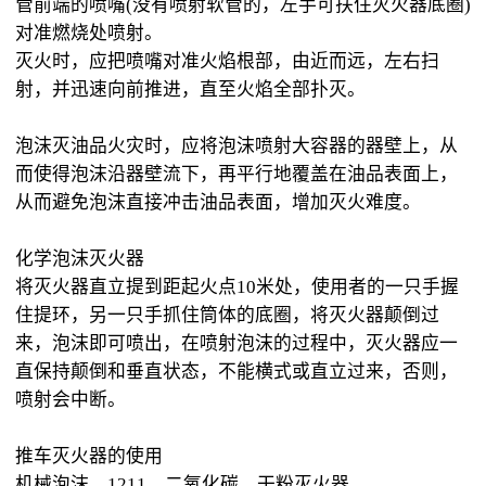
管前端的喷嘴(没有喷射软管的，左手可扶住灭火器底圈)
对准燃烧处喷射。
灭火时，应把喷嘴对准火焰根部，由近而远，左右扫
射，并迅速向前推进，直至火焰全部扑灭。
泡沫灭油品火灾时，应将泡沫喷射大容器的器壁上，从
而使得泡沫沿器壁流下，再平行地覆盖在油品表面上，
从而避免泡沫直接冲击油品表面，增加灭火难度。
化学泡沫灭火器
将灭火器直立提到距起火点10米处，使用者的一只手握
住提环，另一只手抓住筒体的底圈，将灭火器颠倒过
来，泡沫即可喷出，在喷射泡沫的过程中，灭火器应一
直保持颠倒和垂直状态，不能横式或直立过来，否则，
喷射会中断。
推车灭火器的使用
机械泡沫、1211、二氧化碳、干粉灭火器