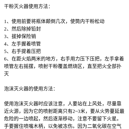
干粉灭火器使用方法：
1、使用前要将瓶体颠倒几次，使筒内干粉松动
2、然后除掉铅封
3、拔掉保险销
4、左手握着喷管
5、右手提着压把
6、在距火焰两米的地方，右手用力压下压把，左手拿着
喷管左右摇摆，喷射干粉覆盖燃烧区，直至把火全部扑
灭
泡沫灭火器的使用方法：
使用泡沫灭火器时应该注意，人要站在上风处，尽量靠
近火源，因为它的喷射距离只有2~3米，要从火势蔓延最
危险的一边喷起，然后逐渐移动，注意不要留下火星。
手要握住喷嘴木柄，以免被冻伤。因为二氧化碳在空气