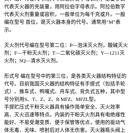
代表灭火器的充装量，用阿拉伯字母表示。阿拉伯数字
代表灭火剂重量或容积，一般单位为每千克或升。一般
编在型号 首位，是灭火器本身的代号。通常用“M”表
示。
灭火剂代号编在型号第二位：P—泡沫灭火剂，酸碱灭火
剂；F—干粉灭火剂；T—二氧化碳灭火剂；Y—1211灭
火剂；SQ—清水灭火剂。
形式号 编在型号中的第三位，是各类灭火器结构特征的
代号。目前我国灭火器的结构特征有手提式（包括手轮
式）、推车式、鸭嘴式、舟车式、背负式五种，其中型
号分别用S、T、Z、Z、B MFZ、MFZL型。
手提贮压式干粉灭火器具有操作简单安全、灭火效率
高、灭火迅速等特点。内装的干粉灭火剂具有电绝缘性
能好、不易受潮变质、便于保管等优点，使用的驱动气
体无毒、无味、喷射后对人体无伤害。灭火器瓶头阀上