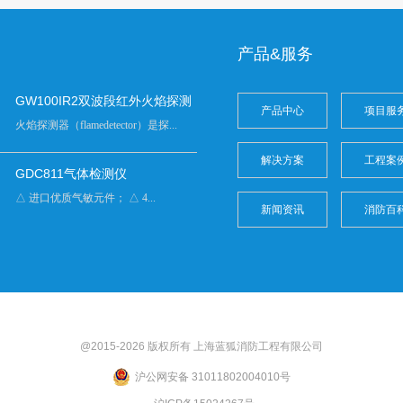
产品&服务
GW100IR2双波段红外火焰探测
产品中心
项目服
火焰探测器（flamedetector）是探...
解决方案
工程案
GDC811气体检测仪
△ 进口优质气敏元件； △ 4...
新闻资讯
消防百
@2015-2026 版权所有 上海
蓝狐
消防工程有限公司
沪公网安备 31011802004010号