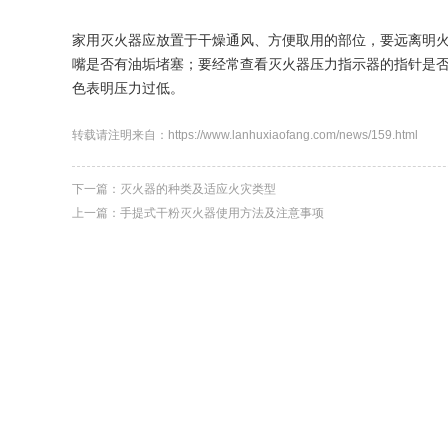
家用灭火器应放置于干燥通风、方便取用的部位，要远离明
嘴是否有油垢堵塞；要经常查看灭火器压力指示器的指针是
色表明压力过低。
转载请注明来自：https://www.lanhuxiaofang.com/news/159.html
下一篇：
灭火器的种类及适应火灾类型
上一篇：
手提式干粉灭火器使用方法及注意事项