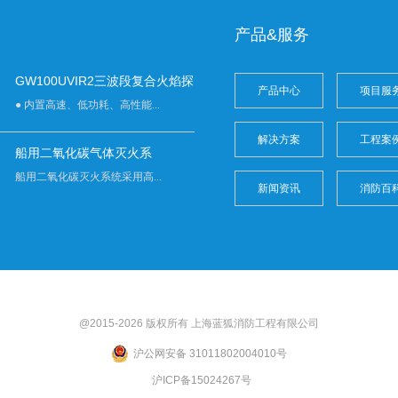
产品&服务
GW100UVIR2三波段复合火焰探
产品中心
项目服
● 内置高速、低功耗、高性能...
解决方案
工程案
船用二氧化碳气体灭火系
船用二氧化碳灭火系统采用高...
新闻资讯
消防百
@2015-2026 版权所有 上海
蓝狐
消防工程有限公司
沪公网安备 31011802004010号
沪ICP备15024267号