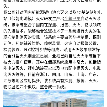
频繁的发生
储能电站火灾爆炸
，造成人员伤亡及财产损
失。
我公司针对国内新能源锂电池仓灭火以及5G基站储能电
站（储能电池簇）灭火研发生产出
全氟己酮
自动灭火系
统，该系统整合了国内在探测、报警、灭火、物联领域
的先进技术，能够融合这些技术于一系统进行火灾的发
现抑制到消灭的实现，该系统主要由药剂控制柜、探测
元件、药剂铺设管路、喷射装置、火灾自动报警装置、
检漏装置、PLC控制系统等组成，采用灭火效果非常好
的全能型灭火剂
全氟己酮
，全氟己酮自动灭火系统当下
被大力推广使用，其中在储能系统应用非常大，包括储
能电站灭火、锂电池簇灭火以及电力配电柜灭火、电缆
沟灭火等等，目前在浙江、四川、山东、上海、广东、
江苏等地区应用挺多，该系统具有探测、报警、灭火、
物联监控四个板块，整合成一系统。