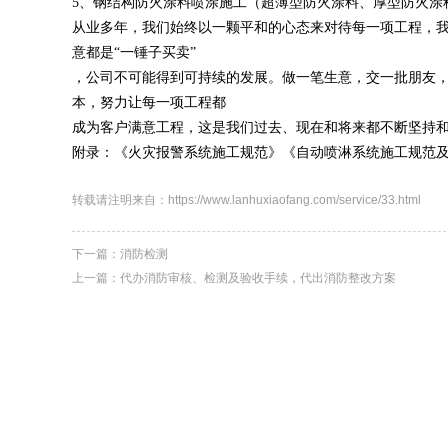
5、钢结构防火涂料喷涂施工（超薄型防火涂料、厚型防火涂
从业多年，我们始终以一颗平和的心态来对待每一项工程，
意都是“一锤子买卖”
，公司不可能得到可持续的发展。做一笔生意，交一批朋友
本，努力让每一项工程都
成为客户满意工程，这是我们过去、现在和将来都不断坚持
附录：《火灾报警系统施工规范》《自动喷淋系统施工规范
转载请注明来自：https://www.lanhuxiaofang.com/service/33.html
下一篇：
消防检测
上一篇：
代办消防审核、检测及验收手续，代出消防整改方案