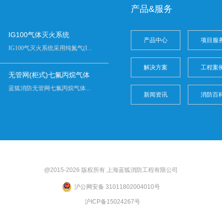
产品&服务
IG100气体灭火系统
产品中心
项目服
IG100气灭火系统采用纯氮气(I...
解决方案
工程案
无管网(柜式)七氟丙烷气体
蓝狐消防无管网七氟丙烷气体...
新闻资讯
消防百
@2015-2026 版权所有 上海
蓝狐
消防工程有限公司
沪公网安备 31011802004010号
沪ICP备15024267号