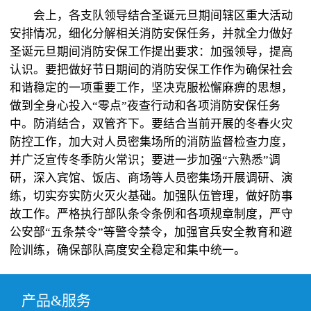
会上，各支队领导结合圣诞元旦期间辖区重大活动
安排情况，细化分解相关消防安保任务，并就全力做好
圣诞元旦期间消防安保工作提出要求：加强领导，提高
认识。要把做好节日期间的消防安保工作作为确保社会
和谐稳定的一项重要工作，坚决克服松懈麻痹的思想，
做到全身心投入“零点”夜查行动和各项消防安保任务
中。防消结合，双管齐下。要结合当前开展的冬春火灾
防控工作，加大对人员密集场所的消防监督检查力度，
并广泛宣传冬季防火常识；要进一步加强“六熟悉”调
研，深入宾馆、饭店、商场等人员密集场开展调研、演
练，切实夯实防火灭火基础。加强队伍管理，做好防事
故工作。严格执行部队条令条例和各项规章制度，严守
公安部“五条禁令”等警令禁令，加强官兵安全教育和避
险训练，确保部队高度安全稳定和集中统一。
产品&服务