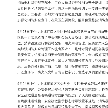
消防器材是否配齐配全、工作人员是否经过消防安全培训、
日期间景区消防安全工作，潘洛一副局长强调：一要进一步
全意识。二要进一步加大消防监督检查力度，加强对现场火
步强化消防安全宣传，在景区主要路段、醒目位置悬挂消防
9月23日下午，上海虹口区副区长钱元运带队开展节前消防
区长一行实地查看了中美信托金融大厦项目、东长治路地块
位、消防设施运行和器材配备、用火用电管理、应急预案制
实加强消防安全管理工作提出要求：一是针对两节期间各类场
紧安全弦，切实将各项安全管理措施落实到位，全力做好“两
责任担当，履行主体责任，加大火灾隐患检查力度，积极组
患。三是充分利用广播、电视、报刊等传播方式，通过播放
广泛宣传节日防火灭火和自防自救常识，营造浓厚的消防宣
9月24日上午，上海黄浦区区委常委、副区长吴成带队检查
监督管理局、公安分局治安和消防支队等负责同志陪同。检
安全疏散通道是否畅通等方面的情况进行了认真细致的检查
全疏散通道堆物、安全疏散指示标志标示设置不规范、消防
整改意见书。就做好节日期间消防安全工作，吴成副区长要