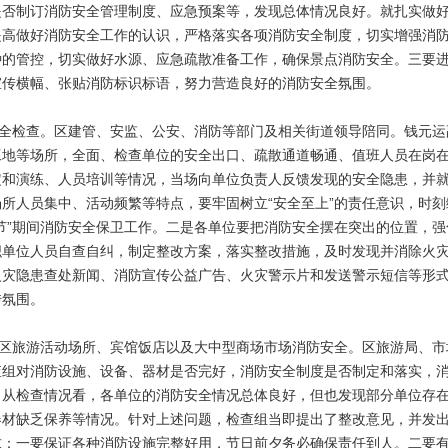
是否制订消防安全管理制度、应急预案等，发现总体情况良好。就扎实做
提高做好消防安全工作的认识，严格落实各项消防安全制度，切实增强消
种的管控，切实做好水源、应急疏散准备工作，确保景点消防安全。三要
宣传横幅、张贴消防标识标语，努力营造良好的消防安全氛围。
安全检查。区建管、安监、公安、消防等部门及相关街道领导陪同。钱元运
工地等场所，全面、检查单位的安全出口、疏散通道畅通、值班人员在岗
定和演练、人员培训等情况，当场向单位负责人反馈发现的安全隐患，并
所人员集中、活动频繁等特点，要牢固树立“安全至上”的责任意识，时刻
节”期间消防安全保卫工作。二是各单位要把消防安全摆在突出的位置，强
织单位人员自查自纠，制定整改方案，落实整改措施，及时发现并消除火
火灾隐患查处新闻、消防宣传公益广告、火灾警示片和发送警示短信等形
传氛围。
辖区旅游活动场所、宾馆饭店以及大中型商场市场消防安全。区旅游局、市
查组对消防设施、设备、器材是否完好，消防安全制度是否制定和落实，
。从检查情况看，各单位的消防安全情况总体良好，但也发现部分单位存
器材缺乏保养等情况。针对上述问题，检查组当即提出了整改意见，并发
求：一要保证各种消防设施完整好用，节日前夕务必确保责任到人。二要