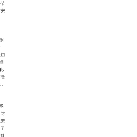
好节
防安
进一
副
在
就切
绷
化
灾隐
式，
场
消防
在安
出了
有针