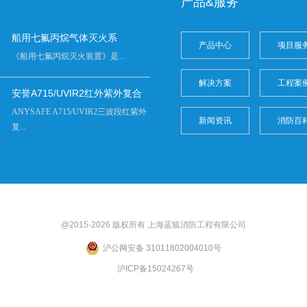
产品&服务
船用七氟丙烷气体灭火系
产品中心
项目服
《船用七氟丙烷灭火装置》是...
解决方案
工程案
安誉A715/UVIR2红外紫外复合
ANYSAFE A715/UVIR2三波段红紫外
新闻资讯
消防百
复...
@2015-2026 版权所有 上海
蓝狐
消防工程有限公司
沪公网安备 31011802004010号
沪ICP备15024267号