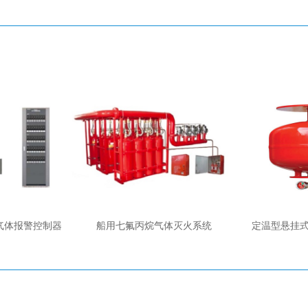
）气体报警控制器
船用七氟丙烷气体灭火系统
定温型悬挂