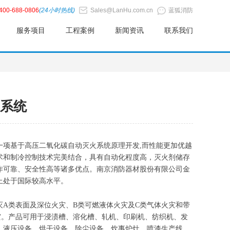
400-688-0806
(24小时热线)
Sales@LanHu.com.cn
蓝狐消防
服务项目
工程案例
新闻资讯
联系我们
系统
一项基于高压二氧化碳自动灭火系统原理开发,而性能更加优越
术和制冷控制技术完美结合，具有自动化程度高，灭火剂储存
作可靠、安全性高等诸多优点。南京消防器材股份有限公司金
上处于国际较高水平。
灭A类表面及深位火灾、B类可燃液体火灾及C类气体火灾和带
灾。产品可用于浸渍槽、溶化槽、轧机、印刷机、纺织机、发
、液压设备、烘干设备、除尘设备、炊事炉灶、喷漆生产线、